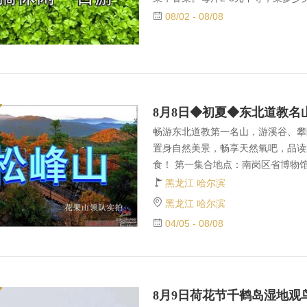
点：南岗区省博物馆附近，红军街邮政
08/02 - 08/08
，早6：50集合，7:00发车，过
厅门前、101公交站台，（九中斜对面
地点：乐松购物广场广汇电器门前天桥，
长江路南直路交叉口.（阿城
畅游东北道教第一名山，游溪谷、攀
置身自然美景，畅享天然氧吧，品读
食！ 第一集合地点：南岗区省博物
号 华融饭店旁边) ，早6：50集合
黑龙江 哈尔滨
对面省政府省交通厅门前、101公交站
黑龙江 哈尔滨
10发车。第三集合地点：乐松购物广场
04/05 - 08/08
车。 第四集合地点：长江路南直路交
时间 7.30 分。车牌号出发前一晚
员均赠送花果山飘带花果