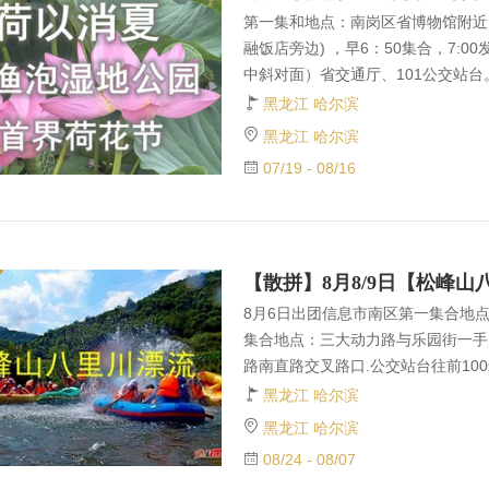
第一集和地点：南岗区省博物馆附近
融饭店旁边) ，早6：50集合，7:
中斜对面）省交通厅、101公交站台
点：乐松购物广场广汇电器门前天桥下
黑龙江 哈尔滨
江路南直路交叉路口(往阿城方向，离
黑龙江 哈尔滨
集合活动出发前一晚此处更新8月9日出团
07/19 - 08/16
8月6日出团信息市南区第一集合地点
集合地点：三大动力路与乐园街一手
路南直路交叉路口.公交站台往前1
2026新的漂流季节正式开幕为答
黑龙江 哈尔滨
每人一份户外漂流意外伤害保险（需
黑龙江 哈尔滨
元意外伤害一万元上限 第一集合地
08/24 - 08/07
0集合发车第二集合地点：香坊区三