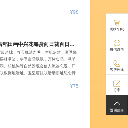
龙凤湿地核心保护区一起观鸟，认识自然和
解这片美丽土地上曾经的历史！品尝美味的
¥98
！参观博物馆请务必带身份证，在大庆博物
谢！不会预约也可以在出发时车上领队教大
购物车(
0
)
第一集合
8月8日巴彦大型观景台免费赏稻田画中兴花海赏向日葵百日菊花海壹台山避暑纳凉景区内农家美食游玩惬意巴彦必去壹台山
微信咨询
安岭余脉，春天峰清峦秀，生机盎然；夏季馨
层林尽染；冬季白雪飘飘，万树负晶。悬羊
洞、核桃沟等自然景观会使人流连忘返，汗
客服热线
联根据地遗址、玉皇庙抗联活动旧址纪念碑
、祈福台、稻草人欢乐谷、高空极限溜索、
¥75
蜀。第一集合地点：南岗区省博物馆附近，
分享
 华融饭店 旁边) ，6.50分集合，发车时间
九中斜对面省交通厅门前、101路公交（动力方
返回顶部