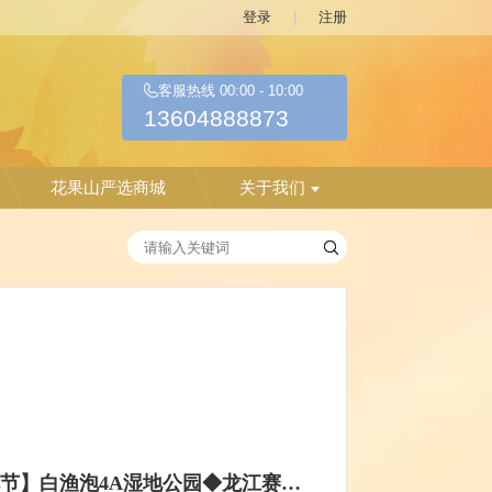
登录
|
注册
客服热线
00:00
-
10:00
13604888873
花果山严选商城
关于我们
8月16日【景区免门票◆荷花节】白渔泡4A湿地公园◆龙江赛里木湖◆圆满广场◆赠送服装拍照【50元含票+车+餐】