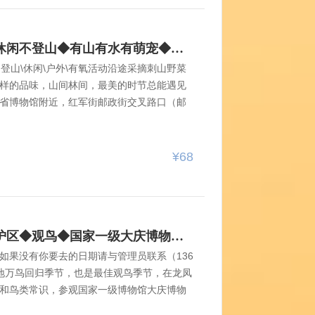
8月9日◆玉泉国际狩猎场◆休闲不登山◆有山有水有萌宠◆天然森林氧吧◆地锅烤肉不限量◆一日游【72元送保险】
登山\休闲\户外\有氧活动沿途采摘刺山野菜
样的品味，山间林间，最美的时节总能遇见
省博物馆附近，红军街邮政街交叉路口（邮
早6：50集合，7:00发车，过时不候；第二集
前、101路公交（动力方向）站台。7.00分
合地点：乐松购物广场广汇电器门前 人行天桥
¥68
0分；第四集合地点：长江路与南直路交叉路口，
合，发车时间7.40分.以下信息出行前一晚更
8月8日大庆龙凤湿地自然保护区◆观鸟◆国家一级大庆博物馆◆美食-坑烤◆休闲一日游【98元含餐+车+保险】
如果没有你要去的日期请与管理员联系（136
凤湿地万鸟回归季节，也是最佳观鸟季节，在龙凤
和鸟类常识，参观国家一级博物馆大庆博物
几亿年前发生的故事！品尝美味的大庆特色