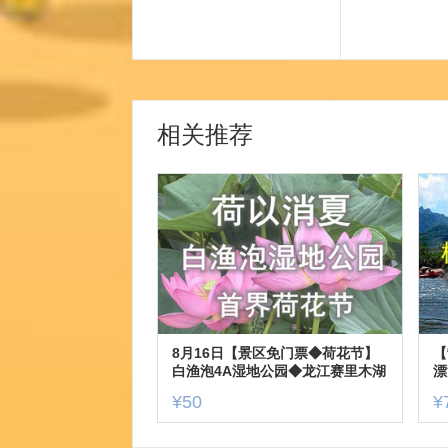
相关推荐
8月16日【景区免门票◆荷花节】
【
白渔泡4A湿地公园◆龙江赛里木湖
漂
◆圆满广场◆赠送服装拍照【50元
一
¥50
¥
含票+车+餐】