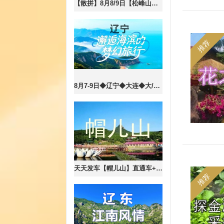
【散拼】8月8/9日【松峰山八里川漂流】◆松峰山镇山河实验林场◆一日游【70元/车费+票+餐+保险】
推荐
8月7-9日◆辽宁◆大连◆大/小排石景区-奇特海蚀地貌◆本溪水洞◆小市一庄◆团山国家级海洋公园◆三日游
天天发车【帽儿山】直通车+大门票73元//漂流8公里票+车230元/5公里票+车170元
推荐