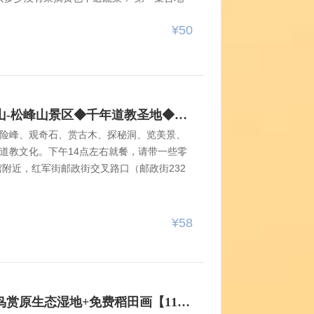
街交叉路口（邮政街232号 华融饭店旁边)
¥50
时不候；第二集合地点：九中斜对面省政府省交通
）。时间：7:00集合，7:10发车。第三集合
7：10集合,7:20发车。 第四集合地点：
8月8日◆初夏◆东北道教名山-松峰山景区◆千年道教圣地◆农家美食◆一日游【58元含往返车+丰盛下午餐+送保险】
险峰、观奇石、赏古木、探秘洞、览美景、
道教文化。下午14点左右就餐，请带一些零
馆附近，红军街邮政街交叉路口（邮政街232
，7:00发车，过时不候；第二集合地点：九中斜
台，（九中斜对面）。时间：7:00集合，7:
广汇电器门前天桥，7：10集合,7:20发
¥58
叉口.（阿城方向）天桥下7:20 集合，发车
此处更新领队 赠送 意外险+本次活动现场参与队
8月9日荷花节千鹤岛湿地观鸟赏原生态湿地+免费稻田画【115元车+午餐地锅烤肉不限量+门票+接泊车+小火车+小环线游船】