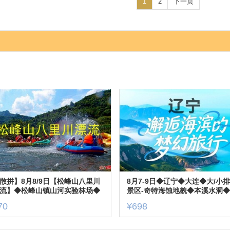
1
2
下一页
散拼】8月8/9日【松峰山八里川
8月7-9日◆辽宁◆大连◆大/小
流】◆松峰山镇山河实验林场◆
景区-奇特海蚀地貌◆本溪水洞
日游【70元/车费+票+餐+保险】
市一庄◆团山国家级海洋公园◆
70
¥698
日游