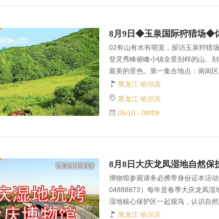
下7:
02有山有水有萌宠，探访玉泉狩猎场
登灵秀峰俯瞰小镇全景别样的山、别
最美的景色。第一集合地点：南岗区
政街232号 华融饭店邮政街一侧) ，
黑龙江 哈尔滨
合地点：省政府九中斜对面省交通厅门
黑龙江 哈尔滨
集合，发车时间7.10分； 第三集
05/10 - 08/09
下，7.10分集合，发车时间7.2
（阿城方向人行天桥下）。7.30分集
新领队 车牌号座位号初
博物馆参观请务必携带身份证本活动
04888873）每年是春季大庆龙
湿地核心保护区一起观鸟，认识自然
馆，鸟博士带您了解这片美丽土地上
黑龙江 哈尔滨