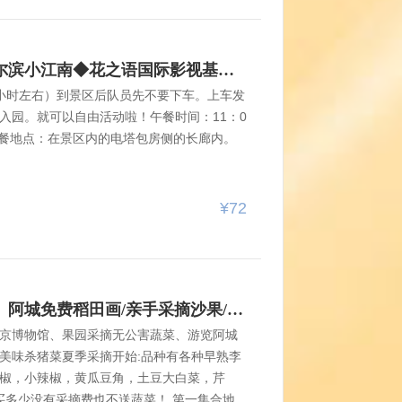
叉路口.公交站台往前100米，长江路天桥下
8月8日◆花之语养息谷◆哈尔滨小江南◆花之语国际影视基地景◆地锅烤肉猪肉不限量◆一日游【72元含餐送保险】
1小时左右）到景区后队员先不要下车。上车发
入园。就可以自由活动啦！午餐时间：11：0
午餐地点：在景区内的电塔包房侧的长廊内。
）（10-11人一桌）景区简介：大峡谷（主
肉用餐处）……星宿广场（草坪+许多无动力
，有花有草有林荫！还有许多个景观打卡
¥72
就有大片既视感！！！广场上还有许多竞技
返程时间：下午3点。第一站：7：50乐松火
和
8月8日【采摘小园起砂柿子】阿城免费稻田画/亲手采摘沙果/桃李/粘玉米/金上京博物馆会宁公园阿城文庙/阿城酒店杀猪菜
京博物馆、果园采摘无公害蔬菜、游览阿城
美味杀猪菜夏季采摘开始:品种有各种早熟李
椒，小辣椒，黄瓜豆角，土豆大白菜，芹
买多少没有采摘费也不送蔬菜！ 第一集合地