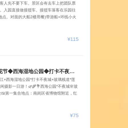
客人先不要下车。景区会有去车上把团队票
。入园直接做接驳车。接驳车落客在乐园往
下地点。对面的大船2楼用餐)带游船+环线小火
坐环线小火车哈！感受万鸟齐飞的湿地风
！开餐时间：11：25集合，11:30分准时
)每桌10-11人下午2点大巴车上集合愉快返
¥115
时间地点】第一站:7：30和兴路与和平路新
号线）第二站：7：45教化电子大世界对面的
00
8月9日【新线】大庆肇源荷花节◆西海湿地公园◆打卡不夜城◆玻璃栈道◆莲花湖荷花美拍◆博物馆◆品江鱼宴◆一日游
花江+西海湿地公园*打卡不夜城+玻璃栈道*莲
摄影一日游！🌿🌾💐西海公园*不夜城🌸玻
食🍱第一集合地点：南岗区省博物馆附近，红
融饭店旁边) ，6.20分集合.发车时间6.30
面省交通厅门前、101路公交（动力方向）站
0分；第三集合地点：乐松广场附近 和兴路11号
¥75
发车；第四集合地点：公路大桥河润街93号中庆
0点出发；第五集合地点：松北前进道口过街天桥