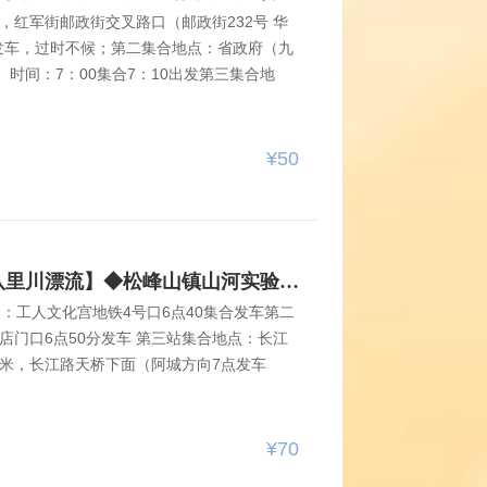
，红军街邮政街交叉路口（邮政街232号 华
00发车，过时不候；第二集合地点：省政府（九
。时间：7：00集合7：10出发第三集合地
。7：10集合7:20出发。第四集合地点：长
路口一百米，人行天桥下)，时间：早7：30
行信息车号 领队 ​​​
¥50
【散拼】8月8/9日【松峰山八里川漂流】◆松峰山镇山河实验林场◆一日游【70元/车费+票+餐+保险】
：工人文化宫地铁4号口6点40集合发车第二
店门口6点50分发车 第三站集合地点：长江
00米，长江路天桥下面（阿城方向7点发车
谢会员长期支持对现场参与活动的队友均赠送
要填写正确姓名和身份证号）保额最高十万
点：南岗区中山路工人文化宫地铁4号口6点3
¥70
大动力路与乐园街交口一手店门口6点50分发