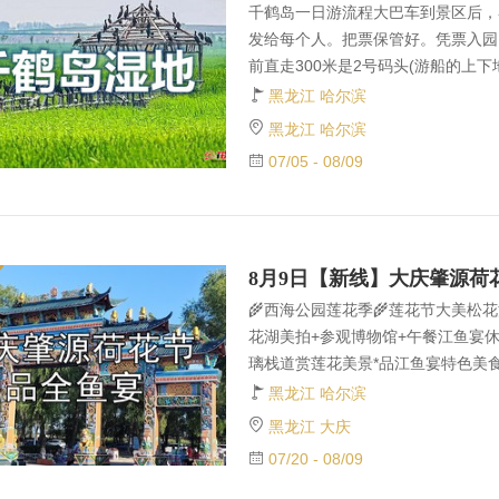
千鹤岛一日游流程大巴车到景区后，
发给每个人。把票保管好。凭票入园
前直走300米是2号码头(游船的上
车的队员。建议上午坐游船。午餐后
黑龙江 哈尔滨
光。用餐地点：2号码头对面的大船2楼
黑龙江 哈尔滨
开餐。午餐特色地锅烤肉餐哈！(管饱
07/05 - 08/09
程！！！人齐可以提前返程！【集合
华书店门前（和兴路11号机场大巴2
公交站台，松花江街上。第三站：8：
🌾西海公园莲花季🌾莲花节大美松
花湖美拍+参观博物馆+午餐江鱼宴休闲
璃栈道赏莲花美景*品江鱼宴特色美
军街邮政街交叉路口（邮政街232号 华
黑龙江 哈尔滨
分；第二集合地点：省政府九中斜对
黑龙江 大庆
台。 6：30分集合，发车时间6.4
07/20 - 08/09
动力和平大厦，6:40集合，6:50
燃气营业厅对面，7：00集合7:1