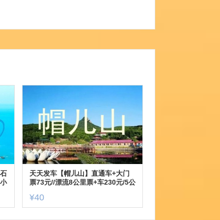
排石
天天发车【帽儿山】直通车+大门
◆小
票73元//漂流8公里票+车230元/5公
三
里票+车170元
¥40