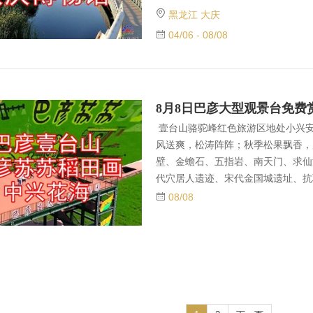
坑烤，度过一个快乐的清明节假期！
黑龙江 大庆
鸟类常识，参观大庆博物馆，带您了
04/06 - 08/08
大庆特色坑烤，度过一个快乐的假期
馆公众号预约上午场，请相互转告谢
家预约方法！有望远镜的记得带着！
壹台山骆驼峰红色旅游区地处小兴
风送爽，松涛阵阵；秋季松果飘香，
壁、金蟾石、五指岩、南天门、求仙
代穴居人遗迹、宋代金国城遗址、抗
以及景区新建的风车走廊、林中花海
08/08
旱地滑圈等人文景观更加令人乐不思
红军街邮政街交叉路口（邮政街232号
7.00分； 第二集合地点：省政府
向）站台。7.00分集合，发车时间7.