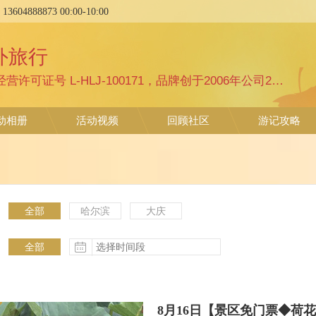
:
13604888873
00:00
-
10:00
外旅行
哈尔滨文旅团队旅行社业务经营许可证号 L-HLJ-100171，品牌创于2006年公司2017年成立、诚实守信，专注纯玩精品路线，黑龙江文旅推介官 哈尔滨品质旅行专家 香坊文旅推荐官花果山户外俱乐部+哈尔滨花果山户外旅游有限责任公司，具有国家体育局注册户外俱乐部和旅游公司双重资质认证，从事户外运动、旅行等相关活动的策划与组织实施的外组织。自有经验丰富及具责任心、服务体贴细致专注，
动相册
活动视频
回顾社区
游记攻略
全部
哈尔滨
大庆
全部
更多
更多