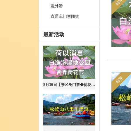
推荐
境外游
直通车门票团购
最新活动
推荐
8月16日【景区免门票◆荷花节】白渔泡4A湿地公园◆龙江赛里木湖◆圆满广场◆赠送服装拍照【50元含票+车+餐】