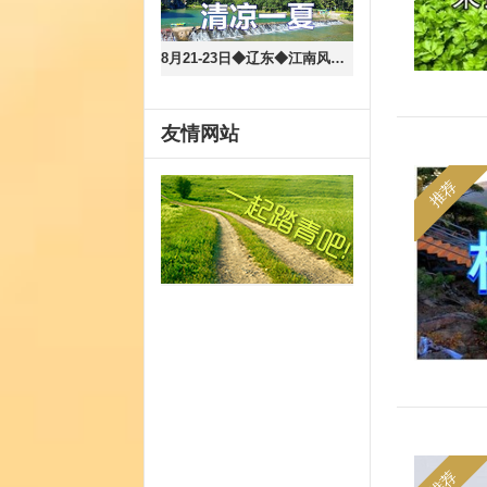
8月21-23日◆辽东◆江南风情岫岩水巷◆花熙小镇◆冰峪沟-清凉一夏◆鞍山老院子◆萨尔浒风景名胜区◆大伙房水库◆三日游
友情网站
推荐
推荐