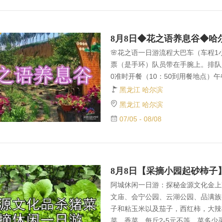
车 第三站集合地点：长江路南直路交
面（阿城方向）7点10分发车
🌸花之语一日游流程大巴车（车程
票（是手环）队员带在手腕上。排队
0准时开餐（10：50到用餐地点）
（问景区的工作人员会告诉你们怎么走
黑龙江 哈尔滨
景区）……电塔包房的长廊（地锅烤
黑龙江 哈尔滨
免费体验一下）适合友友们美拍打卡
07/05 - 08/08
地！星宿广场一大片草坪，随手一拍
类设施。带你找到儿时的乐趣！！！
炬对面.新华书店，机场大巴2号线、
阿城休闲一日游：探秘金源文化金上
文庙、会宁公园、云湖公园、品满族
子和粘玉米以及茄子，西红柿，大辣
菜，香菜。每斤2-5元不等，菜多少