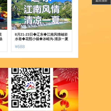
返回顶部
里
8月21-23日◆辽东◆江南风情岫岩
场
水巷◆花熙小镇◆冰峪沟-清凉一夏
◆鞍山老院子◆萨尔浒风景名胜区
¥688
◆大伙房水库◆三日游