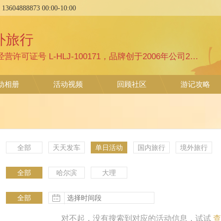
:
13604888873
00:00
-
10:00
外旅行
哈尔滨文旅团队旅行社业务经营许可证号 L-HLJ-100171，品牌创于2006年公司2017年成立、诚实守信，专注纯玩精品路线，黑龙江文旅推介官 哈尔滨品质旅行专家 香坊文旅推荐官花果山户外俱乐部+哈尔滨花果山户外旅游有限责任公司，具有国家体育局注册户外俱乐部和旅游公司双重资质认证，从事户外运动、旅行等相关活动的策划与组织实施的外组织。自有经验丰富及具责任心、服务体贴细致专注，
动相册
活动视频
回顾社区
游记攻略
全部
天天发车
单日活动
国内旅行
境外旅行
全部
哈尔滨
大理
更多
全部
对不起，没有搜索到对应的活动信息，试试
查
更多