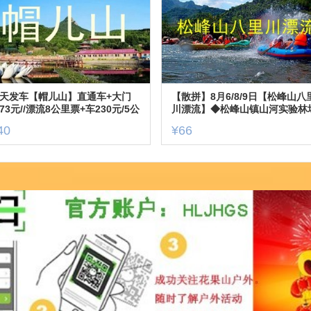
天发车【帽儿山】直通车+大门
【散拼】8月6/8/9日【松峰山八
73元//漂流8公里票+车230元/5公
川漂流】◆松峰山镇山河实验林
票+车170元
◆一日游【70元/车费+票+餐+保
40
¥66
险】