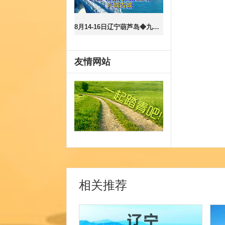
8月14-16日辽宁葫芦岛◆九门口水上长城◆医巫闾山◆兴城-邴家湾海滨◆兴城古城◆三日品质游
友情网站
相关推荐