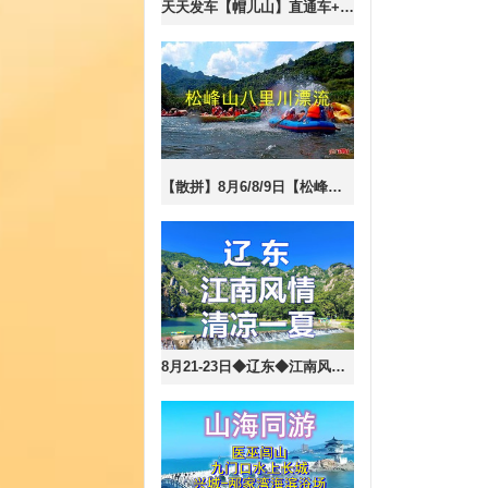
天天发车【帽儿山】直通车+大门票73元//漂流8公里票+车230元/5公里票+车170元
【散拼】8月6/8/9日【松峰山八里川漂流】◆松峰山镇山河实验林场◆一日游【70元/车费+票+餐+保险】
8月21-23日◆辽东◆江南风情岫岩水巷◆花熙小镇◆冰峪沟-清凉一夏◆鞍山老院子◆萨尔浒风景名胜区◆大伙房水库◆三日游