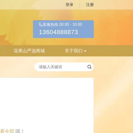
登录
|
注册
客服热线
00:00
-
10:00
13604888873
花果山严选商城
关于我们
看全部
哦！