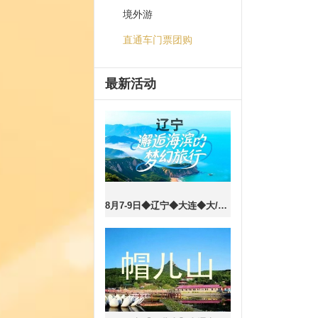
境外游
直通车门票团购
最新活动
8月7-9日◆辽宁◆大连◆大/小排石景区-奇特海蚀地貌◆本溪水洞◆小市一庄◆团山国家级海洋公园◆三日游