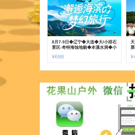
8月7-9日◆辽宁◆大连◆大/小排石
天
景区-奇特海蚀地貌◆本溪水洞◆小
票
市一庄◆团山国家级海洋公园◆三
里
¥698
¥
日游